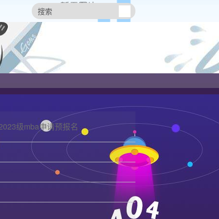
2023级mba申请预报名