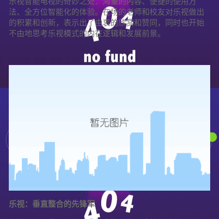
乐视智能电视的奇妙之处：海量的内容、便捷的使用方
法、全方位智能化的体验。在场的老师和校友对乐视做出
的积累和创新，表示出了由衷的欣赏和赞同，同时也开始
不由地思考乐视模式的内在逻辑和发展前景。
乐视：垂直整合的先锋军