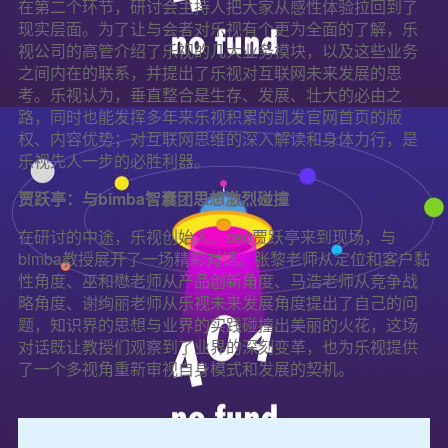
在第二个环节，研讨会主持人把大家从感性体验拉回到了
现实层面。为了让与会者对乐视有个更为全面的了解，乐
视公司的高管介绍了乐视的几大业务模块，以及这些业务
之间内在的联系，并提出了乐视对互联网未来发展的思
考。乐视认为，垂直整合是生存、发展、壮大的必由之
路，同时也能发挥多年来乐视积累的凯发官网首页的版
权、内容优势；对互联网思维的深入解读和身体力行，是
乐视先人一步的必胜利器。
贾跃亭：与bimba智囊团思想激烈碰撞
在研讨的中途，乐视创始人、ceo贾跃亭来到现场，与
bimba教授展开了一场精彩对话。张黎老师从定位和客户黏
性角度、巫和懋老师从产品创新角度、马浩老师从竞争战
略角度、谢绚丽老师从乐视未来发展角度提出了自己的问
题，知识界的思想与业界的实践碰撞出美丽的火花，这场
对话既让教授们观察到了业界的深刻变革，也为乐视提供
了一个多视角重新审视自身模式和发展的契机。