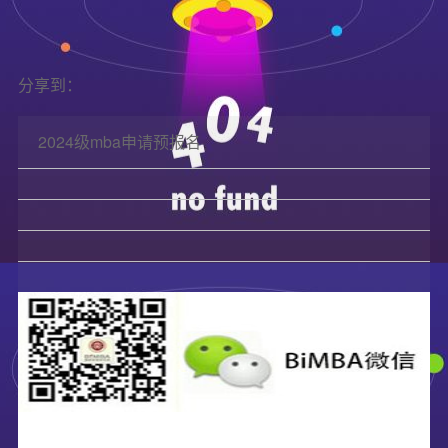
分享到：
2024级mba申请预报名