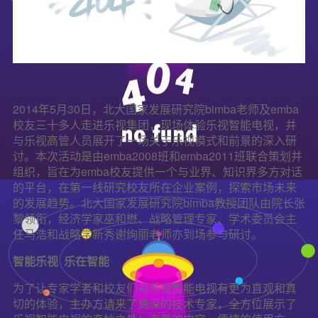
2014年5月30日，北大国家发展研究院bimba老师及emba
校友三十多人走进乐视集团，现场体验乐视智能电视，并
与乐视高管人员展开了一场关于乐视模式和前景的深入研
讨。本次活动是由emba2008班和emba2011班联合策划并
组织，旨在为emba校友提供一个与业界、知识界多方对话
的平台，在第一线研究校友所在企业案例，探索市场未来
的发展趋势。北大国家发展研究院bimba教授团队由院长张
黎领衔，经济学家巫和懋、战略管理专家、学术委员会主
任马浩和战略学新秀谢绚丽老师亦到场参与研讨。
智能乐视 乐在智能
为了让专家学者和校友们对乐视智能电视有更为直观和真
切的体验，主办方请来了资深的技术专家，全方位展示了