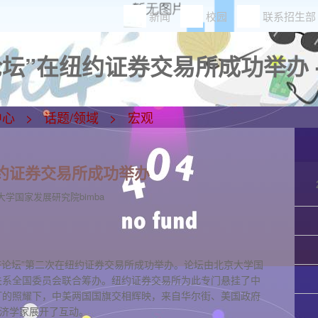
新闻
校园
联系招生部
济论坛”在纽约证券交易所成功举办
中心
话题/领域
宏观
纽约证券交易所成功举办
大学国家发展研究院bimba
中国经济论坛”第二次在纽约证券交易所成功举办。论坛由北京大学国
关系全国委员会联合筹办。纽约证券交易所为此专门悬挂了中
灯的照耀下，中美两国国旗交相辉映，来自华尔街、美国政府
经济学家展开了互动。