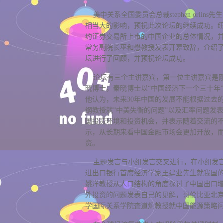
美中关系全国委员会总裁stephen orl
相当大的影响，预祝此次论坛的继续成功。纽约证交所
约证券交易所上市的中国企业的总体情况，
常务副院长巫和懋教授发表开幕致辞，介绍
坛进行了回顾，并预祝论坛成功。
论坛有三个主讲嘉宾，第一位主讲嘉宾是刚
晓博士。秦晓博士以“中国经济下一个三十年
他认为，未来30年中国的发展不能根据过去的
纲教授就”中美失衡的问题”以及汇率问题发
国投资环境和投资机会，并表示随着交流的
示，从长期来看中国金融市场会更加开放，
资。
主题发言与小组发言交叉进行，在小组发言中
进出口银行首席经济学家王建业先生就我国
姚洋教授从人口结构的角度探讨了中国出口
外投资的问题发表自己的见解，哥伦比亚北
学国际关系学院査道炯教授就中国能源策略