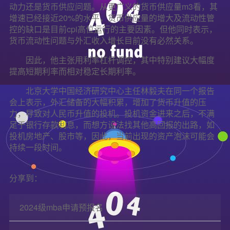
动力还是货币供应问题。从更广义的货币供应量m3看，其
增速已经接近20%的水平，货币供应量的增大及流动性管
控的缺口是目前cpi高位运行的主要因素。但他同时表示，
货币流动性问题与外汇收入增长目前没有必然关系。
因此，他主张用利率杠杆调控，其中特别建议大幅度
提高短期利率而相对稳定长期利率。
北京大学中国经济研究中心主任林毅夫在同一个报告
会上表示，外汇储备的大幅积累，增加了货币升值的压
力，导致对人民币升值的投机。投机资金进来之后，不满
足于银行存款利息，而想方设法找其他高回报的出路，如
投机房地产、股市等，因此，当前出现的资产泡沫可能会
持续一段时间。
分享到：
2024级mba申请预报名