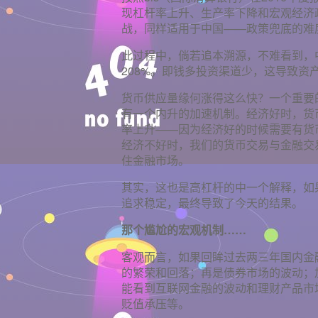
现杠杆率上升、生产率下降和宏观经济
战，同样适用于中国——政策兜底的难
此过程中，倘若追本溯源，不难看到，中
208%。即钱多投资渠道少，这导致资产
货币供应量缘何涨得这么快？一个重要
有一个内升的加速机制。经济好时，货
率上升——因为经济好的时候需要有货
经济不好时，我们的货币交易与金融交
住金融市场。
其实，这也是高杠杆的中一个解释，如
追求稳定，最终导致了今天的结果。
那个尴尬的宏观机制……
客观而言，如果回眸过去两三年国内金
的繁荣和回落；再是债券市场的波动；
能看到互联网金融的波动和理财产品市
贬值承压等。