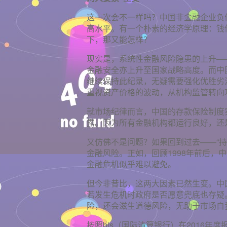
这一次会不一样吗？中国非金融企业负债
高水平。有一个朴素的经济学原理：钱
下，那又能怎样？
现实是，系统性金融风险隐患的上升—
金融安全亦上升至国家战略高度。而中
继续保持此纪录，无疑需要强化优胜劣
重视资产价格的波动，从机构监管转向
就市场纪律而言，中国的存款保险制度
露。因为所有金融机构都运行良好，还
又仿佛不是问题？如果回到过去——“
金融风险。正如，回顾1998年前后，
金融危机似乎难以避免。
但今非昔比，这两大因素已然生变。中
若发生危机时政府是否愿意兜底也存疑
险，还会滋生道德风险，无助于市场自
按照bis（国际清算银行）在2016年