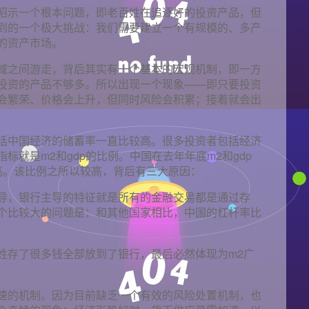
昭示一个根本问题，即老百姓在追逐好的投资产品，但
到的一个极大挑战：我们需要建立一个有规模的、多产
的资产市场。
域之间游走，背后其实有一个基本的宏观机制，即一方
投资的产品不够多。所以出现一个现象——即只要投资
会繁荣、价格会上升，但同时风险会积累；接着就会出
括中国经济的储蓄率一直比较高。很多投资者包括经济
标就是m2和gdp的比例。中国在去年年底m2和gdp
高。该比例之所以较高，背后有三大原因：
导，银行主导的特征就是所有的金融交易都是通过存
个比较大的问题是：和其他国家相比，中国的杠杆率比
姓存了很多钱全部放到了银行，最后必然体现为m2广
速的机制。因为目前缺乏一个有效的风险处置机制，也