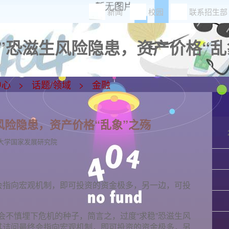
新闻
校园
联系招生部
”恐滋生风险隐患，资产价格“乱象
中心
话题/领域
金融
风险隐患，资产价格“乱象”之殇
大学国家发展研究院
终会指向宏观机制，即可投资的资金极多，另一边，可投
会不慎埋下危机的种子，简言之，过度“求稳”恐滋生风
，其诘问最终会指向宏观机制，即可投资的资金极多，另