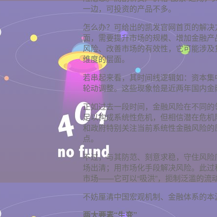
一边，可投资的产品不多。
怎么办？可给出的凯发官网首页的解决
面，需要提升市场的规模、增加金融产
风险、改善市场的有效性，它可能涉及
维度的层面。
若串起来看，其时间线逻辑如：资本集
轮动调整。这些现象恰是近两年国内金
正如过去一段时间，金融风险在不同的
足以构成系统性危机，但相信潜在危机
和政府特别关注当前系统性金融风险的
点。
不过，与其防范、刻意求稳，守住风险
场出清；用市场化手段解决风险。此过
市场——它可以“吸洪”，扼制泛滥的流
不妨厘清中国宏观机制、金融体系的本源
两大要素“生变”