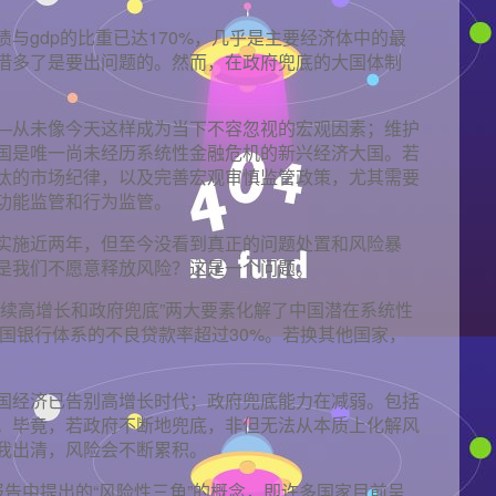
与gdp的比重已达170%，几乎是主要经济体中的最
借多了是要出问题的。然而，在政府兜底的大国体制
—从未像今天这样成为当下不容忽视的宏观因素；维护
国是唯一尚未经历系统性金融危机的新兴经济大国。若
汰的市场纪律，以及完善宏观审慎监管政策，尤其需要
功能监管和行为监管。
实施近两年，但至今没看到真正的问题处置和风险暴
是我们不愿意释放风险？这是一个问题。
持续高增长和政府兜底”两大要素化解了中国潜在系统性
中国银行体系的不良贷款率超过30%。若换其他国家，
国经济已告别高增长时代；政府兜底能力在减弱。包括
。毕竟，若政府不断地兜底，非但无法从本质上化解风
我出清，风险会不断累积。
度报告中提出的“风险性三角”的概念，即许多国家目前呈