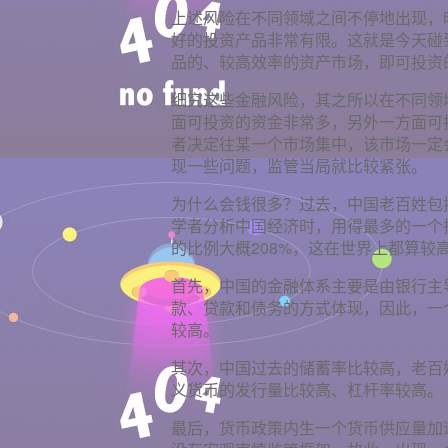
上述风险在不同领域之间不停地出现，
好的投资产品非常有限。这就是今天碰
品的、较高效率的资产市场，即可投资
细究这些金融风险，其之所以在不同领
面可投资的资金非常多，另外一方面可
者决定往某一个市场集中，该市场一定
现一些问题，监管当局就比较紧张。
为什么会钱很多？过去，中国老百姓包
学者分析中国经济时，用得最多的一个指
的比例大概208%，这在世界上都算较
首先，中国的金融体系主要是由银行主
款、贷款和债务的方式体现，因此，一
较高。
其次，中国过去的储蓄率比较高，老百
义货币的发行量比较高、杠杆率较高。
最后，货币政策内生一个货币供应量加