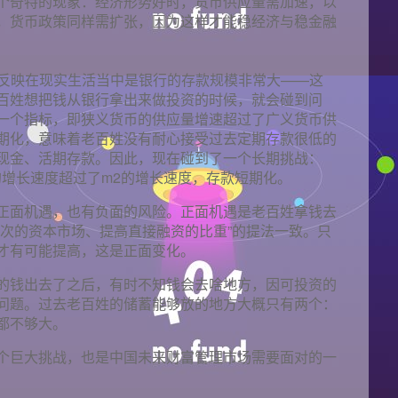
个奇特的现象：经济形势好时，货币供应量需加速，以
，货币政策同样需扩张，因为这样才能稳经济与稳金融
，反映在现实生活当中是银行的存款规模非常大——这
百姓想把钱从银行拿出来做投资的时候，就会碰到问
一个指标，即狭义货币的供应量增速超过了广义货币供
期化，意味着老百姓没有耐心接受过去定期存款很低的
现金、活期存款。因此，现在碰到了一个长期挑战：
1的增长速度超过了m2的增长速度，存款短期化。
正面机遇，也有负面的风险。正面机遇是老百姓拿钱去
层次的资本市场、提高直接融资的比重”的提法一致。只
才有可能提高，这是正面变化。
的钱出去了之后，有时不知钱会去啥地方，因可投资的
问题。过去老百姓的储蓄能够放的地方大概只有两个：
都不够大。
个巨大挑战，也是中国未来财富管理市场需要面对的一