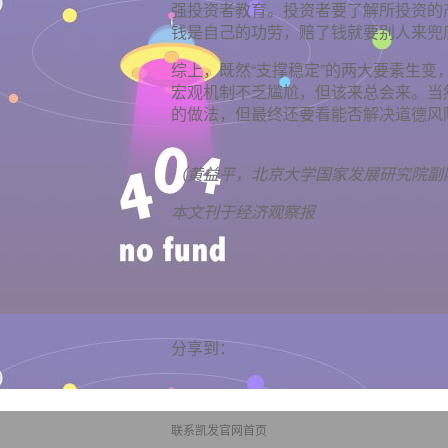
强投资者教育。投资者要了解所投资的
钱是自己的功劳，赔了钱就要别人来兜
综上，既然“支撑稳定”的两大要素生
宏观机制不乏尴尬，但该来总会来。当
的做法，但最终还要看能否解决道德风
（黄益平，北京大学国家发展研究院副
本文刊于经济观察报
分享到：
联系凯发官网首页
网站地图