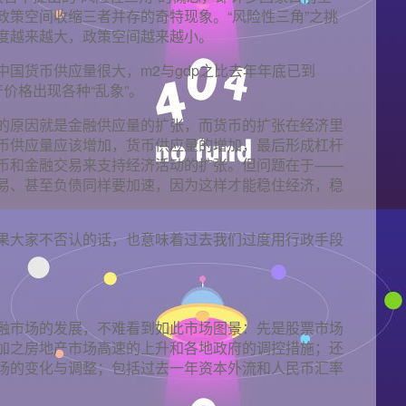
政策空间收缩三者并存的奇特现象。“风险性三角”之挑
度越来越大，政策空间越来越小。
国货币供应量很大，m2与gdp之比去年年底已到
价格出现各种“乱象”。
的原因就是金融供应量的扩张，而货币的扩张在经济里
币供应量应该增加，货币供应量的增加，最后形成杠杆
币和金融交易来支持经济活动的扩张。但问题在于——
易、甚至负债同样要加速，因为这样才能稳住经济，稳
果大家不否认的话，也意味着过去我们过度用行政手段
融市场的发展，不难看到如此市场图景：先是股票市场
加之房地产市场高速的上升和各地政府的调控措施；还
场的变化与调整；包括过去一年资本外流和人民币汇率