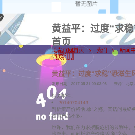
黄益平：过度“求稳
首页
凯发官网首页
我们
新闻
黄益平：过度“求稳”恐滋生
发布日期：
2017-05-31 09:03:08
来源：
北京
相关附件：
20140704143
剖析资产价格“乱象”之殇，其诘问最
资的产品不多。
也许，我们在力求摆脱危机的过程中，
险隐患。而剖析资产价格“乱象”之殇