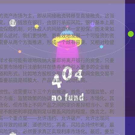
的资产市场为主，即从间接融资转移至直接融资。这当
变。过去钱放在银行，由银行承担风险，银行基本上是
款保险机制，对存款人的风险提供一定担保。而未来如
那么这时，我们更快地、更有效地发展一个可投资的资
需要从两个方面推进，形成一个既有容量、又相对稳健
样才有可能有效地吸纳大量即将离开银行的资金。只要
股票市场推行注册制并在债券市场引入更多的企业融
道和形式，比如地方股权交易中心和互联网金融交易平
重要前提是规模大、产品丰富、流动性高。
效性。这需要以下三个方向推进。首先，加强监管。对
个方面：监管政策的协调；监管的穿透性；市场化。其
场化，但市场上不同产品之间的定价差异相当小，甚至
是不能把利率提高到足以覆盖风险的程度。换言之，利
有一个重点是——允许违约、允许破产，允许出现问
后导致的结果：道德风险；再者，风险会持续积累，最
风险定价，必然要求真正实现利率市场化。最后，要加