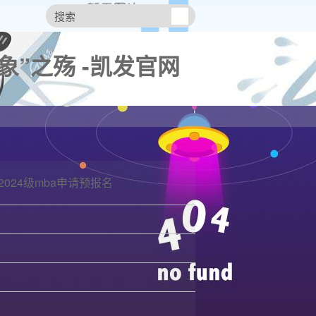
”之殇 -凯发官网
2024级mba申请预报名