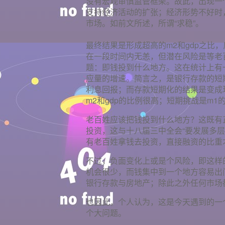
没有宏观审慎监管框架。故此，出现一
支持经济活动的扩张；经济形势不好时
市场。如前文所述，所谓“求稳”。
最终结果是形成超高的m2和gdp之比
在一段时间内无恙，但潜在风险是等老
题：即钱投到什么地方。这在统计上有
应量的增速。简言之，是银行存款的短
利息回报；而存款短期化的结果是变成
m2和gdp的比例很高；短期挑战是m
老百姓应该把钱投到什么地方？这既有
投资，这与十八届三中全会“要发展多
有老百姓拿钱去投资，直接融资的比重
不过，负面变化上或是个风险，即这样
机会很少，而钱集中到一个地方容易出
银行存款与房地产；除此之外任何市场
也因此，个人认为，这是今天遇到的一
个大问题。