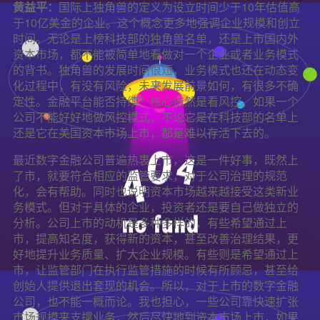
黄益平：
国际上独角兽的定义为设立时间少于10年估值高
于10亿美金的企业。这个概念更多地强调企业规模和创立
时间。无论是上榜科技部的独角兽名单，还是上市国内外
资本市场，都不能被简单地看做对一个企业或者业务模式
的背书。独角兽的发展时间很短，业务模式也还在动态变
化过程中，有没有风险，未来发展前景如何，有很多不确
定性。金融平台能否持续？核心依然是看风控。如果一个
公司不能好好地做风控模式，不论它是在科技部的名单上
还是它在美国资本市场上市，都是难以存活下去的。
最近数字金融公司普遍热衷上市，这是一件好事，既然上
了市，就要符合相应的监管要求，对于公司治理的规范
化，会有帮助。同时也说明资本市场越来越接受这类新业
务模式。但对于具体的企业，投资者还是要自己做独立的
分析。公司上市的动机是多种多样的，有些希望通过上
市，提高知名度，获得新的资本，甚至改善治理结果，更
好地提升业务质量、扩大企业规模。有些则是希望通过上
市，让监管部门在执行监管措施的时候有所顾忌，甚至给
创始人提供退出套现的机会。所以，对于上市的数字金融
公司，也不能一概而论。我也担心，一些公司靠快速扩张
市场规模来支撑业务，然后尽快地到资本市场上市，如果