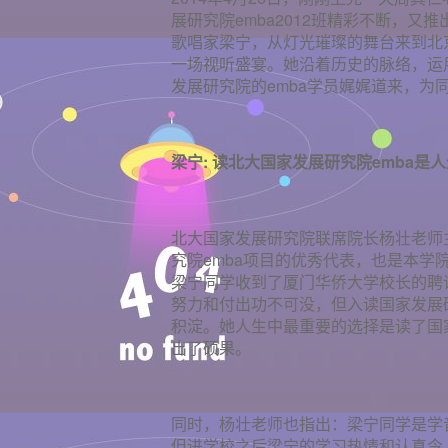
展研究院emba2012班精彩不断，又
歌唱家梁宁，从灯光璀璨的舞台来到北
一场视听盛宴。她沿着历史的脉络，运
发展研究院的emba学员娓娓道来，为
梁宁: 读北大国家发展研究院emba是
北大国家发展研究院联席院长杨壮老师
究院emba项目的优秀代表，也是本
梁宁同学收到了厦门华侨大学校长的聘
努力和付出功不可没，但入读国家发展研究
积淀。她人生中最重要的选择是读了国
出了硕果。
同时，杨壮老师也指出：梁宁同学是学
但进学校之后梁宁的学习热情和认真令