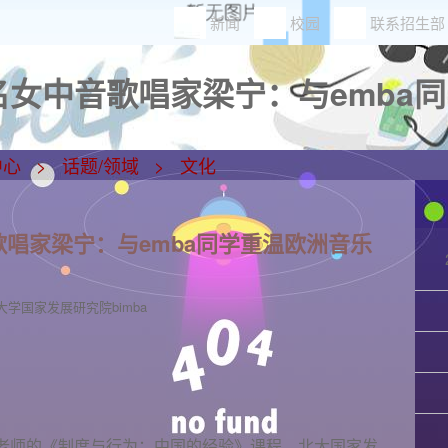
新闻
校园
联系招生部
著名女中音歌唱家梁宁：与emba同
中心
话题/领域
文化
歌唱家梁宁：与emba同学重温欧洲音乐
大学国家发展研究院bimba
其仁老师的《制度与行为：中国的经验》课程，北大国家发