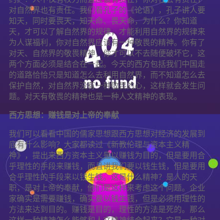
对自然界也有责任。我们看孔子的《论语》，孔子讲人要
知天，同时要畏天，知天命、畏天命，为什么？你知道
天，才可以了解自然界的规律，才能利用自然界的规律来
为人谋福利，你对自然界应该有一种敬畏的精神。你有了
对天、自然界的敬畏精神，你才可以不去随便破坏它，这
两个方面必须是结合在一起。今天的西方包括我们中国走
的道路恰恰只是知道怎么去利用自然界，而不知道怎么去
保护自然，对自然界没有一种敬畏的心，这样就会发生问
题。对天有敬畏的精神也是一种人文精神的表现。
西方思想：赚钱是对上帝的奉献
我们可以看看中国的儒家思想跟西方思想对经济的发展到
底有什么影响？大家都读过《新教伦理与资本主义精
神》，提出来西方资本主义是以赚钱为目的，但是要用合
乎理性的手段来赚钱，而且讲我们要以钱生钱，但是要用
合乎理性的手段来以钱生钱。这是什么精神？是人的天
职，是对上帝的奉献，他们是这样来考虑这个问题。企业
家确实是需要赚钱，确实要以钱生钱，但是必须用理性的
方法来达到目的。赚钱是目的，理性的方法是死的。那么
这样一种精神怎么能够和人文精神结合起来？它是一种对