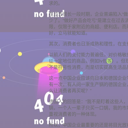
求的。
在过去很长一段时期，企业普遍陷入“
少了。“做好产品会吃亏”是建立在过
限，仅限于家附近的商超、便利店。而
好，立马就能知道。
其次，消费者也日渐成熟和理性，在支
以前人们的支付能力普遍低，对价格敏
征一定地位的商品，例如lv包等）。
不是符号性消费，而是切实提高生活品
这一点中国企业应该向日本和德国企业
有一次，有人问一家生产锅的德国企业
么让消费者再买呢？”
德国人的回答是：“我不是盯着这些人
锅，一个人一辈子只买一口锅，我的市
重视消费者的一种体现。
所以，中国企业最重要的还是将目光放