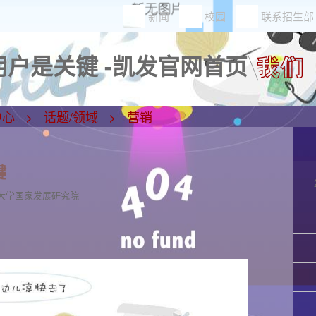
新闻
校园
联系招生部
户是关键 -凯发官网首页
中心
话题/领域
营销
键
大学国家发展研究院