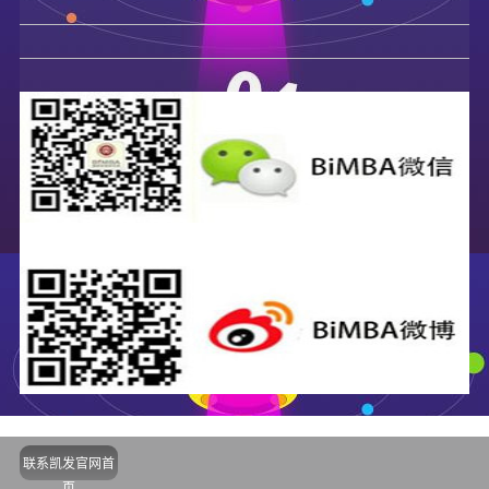
联系凯发官网首
网站地图
页