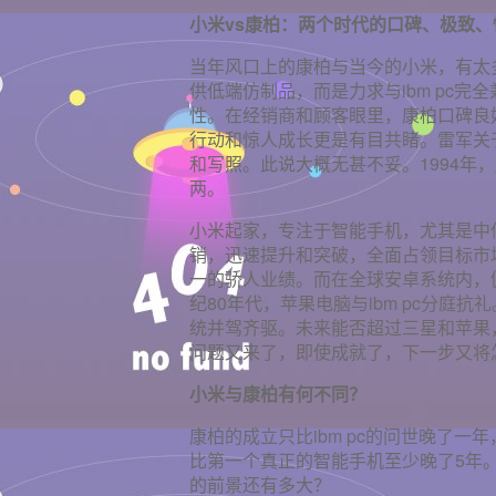
小米vs
康柏：两个时代的口碑、极致、
当年风口上的康柏与当今的小米，有太
供低端仿制品，而是力求与ibm pc
性。在经销商和顾客眼里，康柏口碑良好
行动和惊人成长更是有目共睹。雷军关
和写照。此说大概无甚不妥。1994年，
两。
小米起家，专注于智能手机，尤其是中
销，迅速提升和突破，全面占领目标市
一的骄人业绩。而在全球安卓系统内，仍
纪80年代，苹果电脑与ibm pc分庭
统并驾齐驱。未来能否超过三星和苹果
问题又来了，即使成就了，下一步又将
小米与康柏有何不同？
康柏的成立只比ibm pc的问世晚了一
比第一个真正的智能手机至少晚了5年。
的前景还有多大？