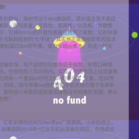
快!
多的相似。康柏专注于ibm兼容机，其价值主张不是提
完全兼容，讲究质量、可靠性、易用性，以及相对的便携
；它将ibm pc的开放性框架应用到了极致；它的快速
于互联网思维的“七字诀”，其实也正是康柏早年的追求
康柏超过ibm和苹果，成为全球pc老大，风光一时无
低端市场，将产品性价比做到近乎极致，利用口碑营
场。在短短的三年时间内，实现了中国市场上出货量第
然有一个类似pc时代之ibm的领头羊 三星。在20世
抗礼。同样，如今苹果ios则在智能手机市场与整个安卓系
，是检验小米能否成就类似康柏当年辉煌的关键。那么
怎样？
年，它有足够的时间与ibm等pc厂商赛跑。小米的成立，
如果按照2015年1亿台手机出货量的预估，市场成长