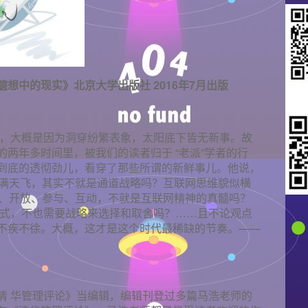
想中的现实》北京大学出版社 2016年7月出版
力，大概是因为洞穿纷繁表象，太阳底下皆无新事。故
两年多时间里，被我们的读者归于 “老派”学者的行
到底的透彻劲儿，看穿了那些所谓的新鲜事儿。他说，
2p 概念满天飞，其实不就是通道战略吗？互联网思维貌似横
等、开放、参与、互动，不就是互联网精神的真髓吗？
模式，不也需要战略来选择和取舍吗？……且不论观点
不疾不徐。大概，这才是这个时代最稀缺的节奏。——
清 华管理评论》当编辑，编辑刊登过多篇马浩老师的