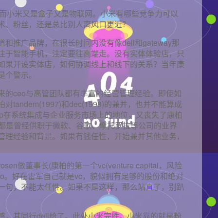
，而小米又是盒子又是物联网。小米有哪些竞争力可以
术、粉丝，还是总比别人离风口更近？
推广品牌，在很长时间内没有像dell和gateway那
注于智能手机，注定要往高端走。没有实体体验店，只
如果开设实体店，如何协调线上和线下的关系？当年康
是个警示。
来的ceo与高管团队都有丰富的经营管理经验。即使如
ndem(1997)和dec(1998)的兼并，也并不能算成
hp在系统集成与企业服务市场上的地位，又丧失了康柏
人都是曾经供职于微软、谷歌、摩托罗拉等公司的业界
管理经验和背景。如果有钱任性，开始兼并其他业务，
n做董事长(康柏的第一个vc(venture capital，风险
ceo。好在雷军自己就是vc，貌似拥有足够的股份和绝对
一句，不能太任性。如果不是这样，那么站直了，别趴
，其同行dell给了。此处小米完胜。小米靠的就是粉