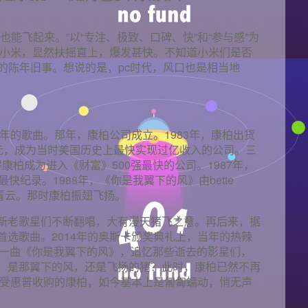
能飞起来。”以“专注、极致、口碑、快”和“参与感”为
”的小米，显然扶摇直上，爆发甚快。不知道小米们是否
的陈年旧事。想说的是，pc时代，风口也是相当地
2年的歌曲。那年，康柏公司成立。1983年，康柏出货
亿美元，成为当时美国历史上最快实现过亿收入的公司。三
得康柏成为进入《财富》500强最快的公司。1987年，
快纪录。1988年，《你是我翼下的风》由bette
上青云。那时康柏振翅飞扬。
新老歌星们不断翻唱，大有漫天猪飞之意。再后来，据
选歌曲。2014年的奥斯卡颁奖典礼上，当年的热辣
的大妈，一曲《你是我翼下的风》，追忆那些逝去的影星们，
，是那翼下的风，还是飞扬的猪？此时，康柏已然不再
遭受惠普收购的康柏，如今基本上是匍匐蠕动，悄无声