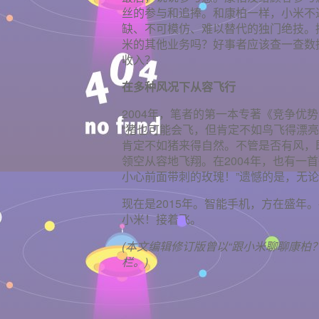
丝的参与和追捧。和康柏一样，小米不
缺、不可模仿、难以替代的独门绝技。
米的其他业务吗？好事者应该查一查数
收入？
在多种风况下从容飞行
2004年，笔者的第一本专著《竞争优
“猪也可能会飞，但肯定不如鸟飞得漂
肯定不如猪来得自然。不管是否有风，
领空从容地飞翔。在2004年，也有一
小心前面带刺的玫瑰！”遗憾的是，无
现在是2015年。智能手机，方在盛年
小米！接着飞。
(本文编辑修订版曾以“跟小米聊聊康柏？
栏。)