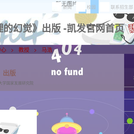
新闻
校园
联系招生部
的幻觉》出版 -凯发官网首页
中心
教授
马浩
》出版
大学国家发展研究院