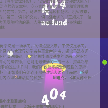
在《清华管理评论》，马浩老师都是最受读者欢迎的作
马浩老师的文章中，商业实践者能读到商业和管理现象
断的前提；第二，马浩老师文笔轻松畅达、机智诙谐，
受；第三，读书如交友，读马浩老师的书正如交了一位
大国发院听他的课，人生有如此 师友，不亦快哉！
编辑
，毋宁说是一场学习；阅读这些文章，不仅仅是学习，
个经济与管理界初学者甚至业余读 者，阅读马浩老师
识的演进障碍，因为他总能通过基本的逻辑与常识勾
高明的建筑师， 总能用最普通的一砖一木，搭建起结
大师”的这些杰作时，我们不仅仅能感受到理性的思辨，
张扬。正如我们在流连于那些建筑大师的作品时，感受
们内心思想与激情的释放。——
鲍迪克，《北大商业评
跟小米聊聊康柏
管理的幻觉——沉醉于臆想中的现实》）