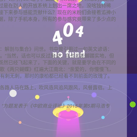
过是在别人的开放系统上划出一席之地，没啥独特稀
接下来参与感能贡献什么？现在的米粉们会接着追捧小
据，除了手机本身，所有的参与感究竟带来了多少点的
势：解剖与集合》问世。书中曾引用过一句英文谚语：
亮。”当然，话也可以反过来说：鸟也可能脚踏实地，但
既然已经飞起来了，下面的关键，就是要学会在不同的
首歌《两只蝴蝶》红遍大江南北：“亲爱的，你慢慢飞，
论有刺无刺，那时的康柏都已经看不到前面的玫瑰了。
。各路人马在路上，吹风造风追风跟风，风餐露宿。上
”为题发表于《中欧商业评论》2015年第5期马浩专