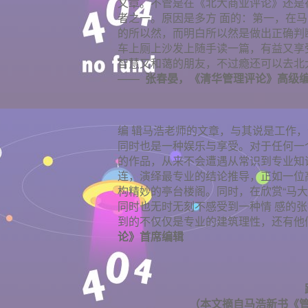
文章。不管是在《北大商业评论》还是
者之一。原因是多方 面的：第一，在
的所以然，而明白所以然是做出正确判
车上厕上沙发上随手读一篇，有益又享
智慧又和蔼的朋友，不过瘾还可以去北
——
张春晏，《清华管理评论》高级
编 辑马浩老师的文章，与其说是工作
同时也是一种娱乐与享受。对于任何一
的作品，从来不会遭遇从常识到专业知
连，演绎最专业的结论推导，正如一位
构精妙的亭台楼阁。同时，在欣赏“马
同时也无时无刻不感受到一种情 感的
到的不仅仅是专业的建筑理性，还有他
论》首席编辑
（本文摘自马浩新书《