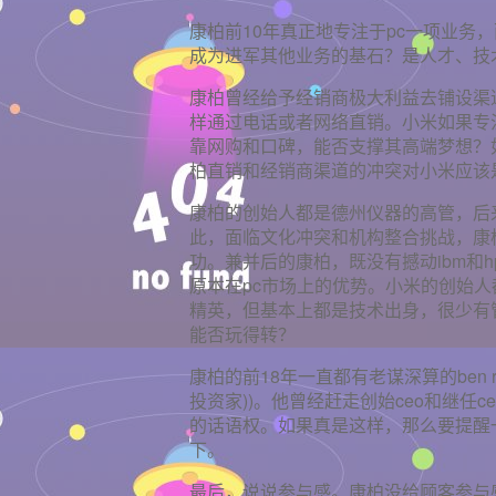
康柏前10年真正地专注于pc一项业务
成为进军其他业务的基石？是人才、技
康柏曾经给予经销商极大利益去铺设渠道和
样通过电话或者网络直销。小米如果专
靠网购和口碑，能否支撑其高端梦想？
柏直销和经销商渠道的冲突对小米应该
康柏的创始人都是德州仪器的高管，后
此，面临文化冲突和机构整合挑战，康柏对ta
功。兼并后的康柏，既没有撼动ibm和
原本在pc市场上的优势。小米的创始
精英，但基本上都是技术出身，很少有
能否玩得转？
康柏的前18年一直都有老谋深算的ben rose
投资家))。他曾经赶走创始ceo和继任
的话语权。如果真是这样，那么要提醒
下。
最后，说说参与感。康柏没给顾客参与感