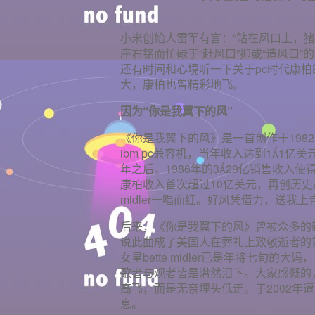
小米创始人雷军有言：“站在风口上，猪也
座右铭而忙碌于“赶风口”抑或“造风口
还有时间和心境听一下关于pc时代康柏
大，康柏也曾精彩地飞。
因为“你是我翼下的风”
《你是我翼下的风》是一首创作于198
ibm pc兼容机，当年收入达到11
年之后，1986年的329亿销售收入使
康柏收入首次超过10亿美元，再创历史最
midler一唱而红。好风凭借力，送我
后来，《你是我翼下的风》曾被众多的
说此曲成了美国人在葬礼上致敬逝者的首
女星bette midler已是年将七旬
歌者与观者皆是潸然泪下。大家感慨的
高飞，而是无奈埋头低走。于2002年
息。