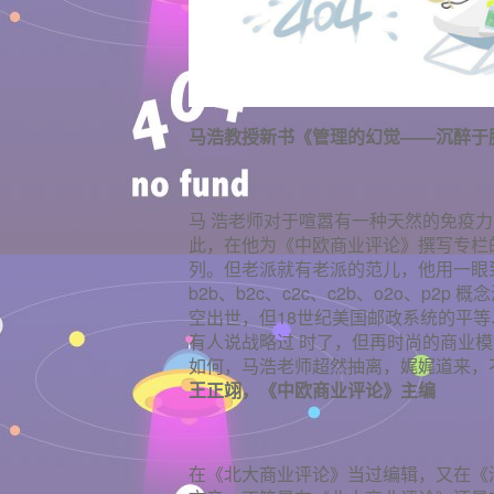
马浩教授新书《管理的幻觉——沉醉于臆
马 浩老师对于喧嚣有一种天然的免疫
此，在他为《中欧商业评论》撰写专栏的
列。但老派就有老派的范儿，他用一眼
b2b、b2c、c2c、c2b、o2o、p
空出世，但18世纪美国邮政系统的平
有人说战略过 时了，但再时尚的商业
如何，马浩老师超然抽离，娓娓道来，
王正翊，《中欧商业评论》主编
在《北大商业评论》当过编辑，又在《