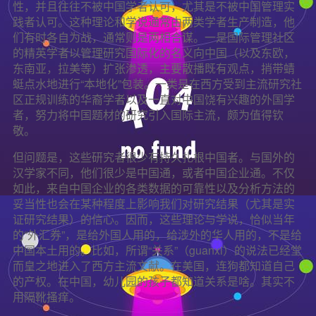
性，并且往往不被中国学者认可，尤其是不被中国管理实
践者认可。这种理论和学说通常由两类学者生产制造，他
们有时各自为战，通常则是两相合谋。一是国际管理社区
的精英学者以管理研究国际化的名义向中国（以及东欧，
东南亚，拉美等）扩张渗透，主要散播既有观点，捎带蜻
蜓点水地进行“本地化”包装。一类是在西方受到主流研究社
区正规训练的华裔学者以及一直对中国饶有兴趣的外国学
者，努力将中国题材的研究引入国际主流，颇为值得钦
敬。
但问题是，这些研究者很少有持久扎根中国者。与国外的
汉学家不同，他们很少是中国通，或者中国企业通。不仅
如此，来自中国企业的各类数据的可靠性以及分析方法的
妥当性也会在某种程度上影响我们对研究结果（尤其是实
证研究结果）的信心。因而，这些理论与学说，恰似当年
的“外汇券”，是给外国人用的，给涉外的华人用的，不是给
中国本土用的。比如，所谓“关系”（guanxi）的说法已经堂
而皇之地进入了西方主流文献。在美国，连狗都知道自己
的产权。在中国，幼儿园的孩子都知道关系是啥。其实不
用隔靴搔痒。