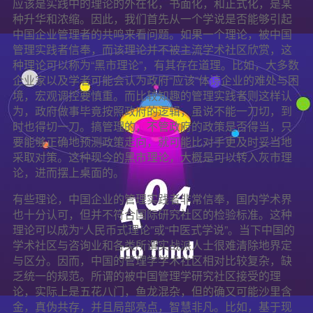
应该是实践中的理论的外在化，书面化，和正式化，是某
种升华和浓缩。因此，我们首先从一个学说是否能够引起
中国企业管理者的共鸣来看问题。如果一个理论，被中国
管理实践者信奉，而该理论并不被主流学术社区欣赏，这
种理论可以称为“黑市理论”，有其存在道理。比如，大多数
企业家以及学者可能会认为政府“应该”体谅企业的难处与困
境，宏观调控要慎重。而比较知趣的管理实践者则这样认
为，政府做事毕竟按照政府的逻辑，虽说不能一刀切，到
时也得切一刀。搞管理的，不管政府的政策是否得当，只
要能够正确地预测政策走向，就可能比对手更及时妥当地
采取对策。这种现今的黑市理论，大概是可以转入灰市理
论，进而摆上桌面的。
有些理论，中国企业的管理实践者非常信奉，国内学术界
也十分认可，但并不符合国际研究社区的检验标准。这种
理论可以成为“人民币式理论”或“中医式学说”。当下中国的
学术社区与咨询业和各类所谓实战派人士很难清除地界定
与区分。因而，中国的管理学学术社区相对比较复杂，缺
乏统一的规范。所谓的被中国管理学研究社区接受的理
论，实际上是五花八门，鱼龙混杂，但的确又可能沙里含
金，真伪共存，并且局部亮点，智慧非凡。比如，基于现