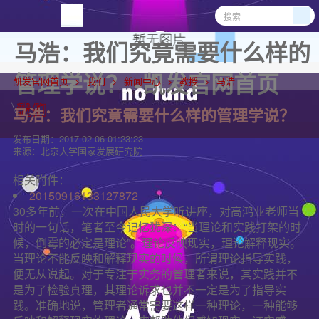
马浩：我们究竟需要什么样的
管理学说？ -凯发官网首页
凯发官网首页
我们
新闻中心
教授
马浩
马浩：我们究竟需要什么样的管理学说？
发布日期：
2017-02-06 01:23:23
来源：
北京大学国家发展研究院
相关附件：
20150916133127872
30多年前，一次在中国人民大学听讲座，对高鸿业老师当
时的一句话，笔者至今记忆犹深：“当理论和实践打架的时
候，倒霉的必定是理论”。理论反映现实，理论解释现实。
当理论不能反映和解释现实的时候，所谓理论指导实践，
便无从说起。对于专注于实务的管理者来说，其实践并不
是为了检验真理，其理论诉求也并不一定是为了指导实
践。准确地说，管理者通常需要这样一种理论，一种能够