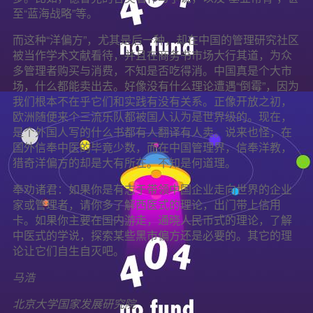
至“蓝海战略”等。
而这种“洋偏方”，尤其是后一种，却在中国的管理研究社区
被当作学术文献看待，并且在商务书市场大行其道，为众
多管理者购买与消费，不知是否吃得消。中国真是个大市
场，什么都能卖出去。好像没有什么理论遭遇“倒霉”，因为
我们根本不在乎它们和实践有没有关系。正像开放之初，
欧洲随便来个三流乐队都被国人认为是世界级的。现在，
是个外国人写的什么书都有人翻译有人卖。说来也怪，在
国外信奉中医的毕竟少数，而在中国管理界，信奉洋教，
猎奇洋偏方的却是大有所在。不知是何道理。
奉劝诸君：如果你是有志于带领中国企业走向世界的企业
家或管理者，请你多了解西医式的理论，出门带上信用
卡。如果你主要在国内游走，通晓人民币式的理论，了解
中医式的学说，探索某些黑市偏方还是必要的。其它的理
论让它们自生自灭吧。
马浩
北京大学国家发展研究院