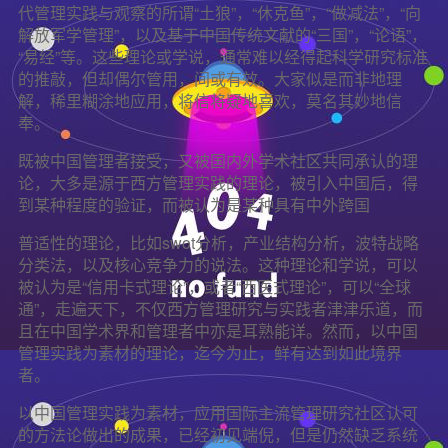
代管理实践与观察的所谓“土狼”，“休克鱼”，“做减法”，“向
解放军学管理”，以及基于中国传统文献的“三国”，“论语”，
“易经”等。这些理论或学说，通常难以经得起科学研究标准
的推敲，但却偶尔管用，间或有效。大家似是而非地理
解，稀里糊涂地应用，将信将疑地喜欢，莫名其妙地信
奉。
既被中国管理者接受，又被国内外学术社区共同承认的理
论，大多是源于西方管理实践的理论，被引入中国后，得
到某种程度的验证，而被认为是某种具有中外跨国
普适性的理论，比如swot分析，产业结构分析，波特战略
分类法，以及核心竞争力的说法。这种理论和学说，可以
被认为是“信用卡式理论”，或者“西医式理论”，可以“全球
通”，走遍天下，不仅西方管理研究与实践者津津乐道，而
且在中国学术界和管理者中亦是耳熟能详。然而，以中国
管理实践为素材的理论，迄今为止，鲜有达到如此境界
者。
以中国管理实践为素材，应用国际主流管理研究社区认可
的方法论做出的成果，已经初见端倪，但是仍然缺乏系统