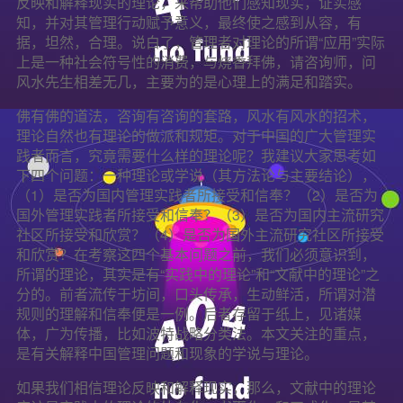
反映和解释现实的理论，来帮助他们感知现实，证实感
知，并对其管理行动赋予意义，最终使之感到从容，有
据，坦然，合理。说白了，管理者对理论的所谓“应用”实际
上是一种社会符号性的消费，与烧香拜佛，请咨询师，问
风水先生相差无几，主要为的是心理上的满足和踏实。
佛有佛的道法，咨询有咨询的套路，风水有风水的招术，
理论自然也有理论的做派和规矩。对于中国的广大管理实
践者而言，究竟需要什么样的理论呢？我建议大家思考如
下四个问题：一种理论或学说（其方法论与主要结论），
（1）是否为国内管理实践者所接受和信奉？（2）是否为
国外管理实践者所接受和信奉？（3）是否为国内主流研究
社区所接受和欣赏？（4）是否为国外主流研究社区所接受
和欣赏？在考察这四个基本问题之前，我们必须意识到，
所谓的理论，其实是有“实践中的理论”和“文献中的理论”之
分的。前者流传于坊间，口头传承，生动鲜活，所谓对潜
规则的理解和信奉便是一例。后者存留于纸上，见诸媒
体，广为传播，比如波特战略分类法。本文关注的重点，
是有关解释中国管理问题和现象的学说与理论。
如果我们相信理论反映和解释现实，那么，文献中的理论