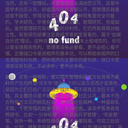
当然，还有一些理论，不管是国际主流社区认可，还是中
国学术社区认可，抑或国内外学者都认可，而管理实践者
就是不接受，觉得没有实际意义。这种现象是完全可能
的。学术研究，毕竟有其内在的逻辑。管理研究，亦是如
此。虽然管理研究有非常强的功利性，它仍然有其相对独
立性。有些研究结果注定是给学者和专家看的，属于“自娱
自乐式”理论。这种自娱自乐，可以是本土局域性的，也可
以是全球相关性的。管理者没有必要看，更不必担心看不
懂。正像绕口令是说相声的基本功，可以帮助说相声的口
齿清楚地抖包袱，而听相声的主要听的是包袱，绕口令里
通常没有包袱，不必多听，更不必多练。
最后，还有一种情形，是以国外管理实践或文化背景为素
材所产生的所谓“洋灰市”理论。之所以是灰色而不是黑色，
是因为它们已经广泛见诸于媒体，而不是真正流行于实
践。其主要特点是不被国际主流学术社区认可，基本不符
合科学方法论的研究标准。这种理论有两种，一种是杂乱
无章，千奇百怪的故事传说，实战经典，多见于各类商务
畅销书，比如“一分钟经理”，“向游骑兵学管理”，“羊皮卷”
等。另外一种，系统性稍强，技术含量较高，可信之处较
多。比如，德鲁克的各类著作与学说，以及“基业常青”，甚