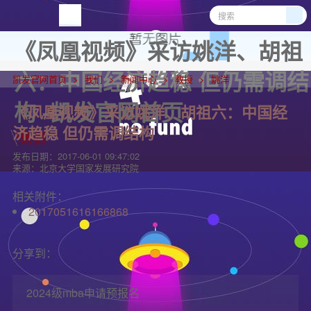
《凤凰视频》采访姚洋、胡祖
六：中国经济趋稳 但仍需调结
凯发官网首页
我们
新闻中心
教授
姚洋
构 -凯发官网首页
《凤凰视频》采访姚洋、胡祖六：中国经
济趋稳 但仍需调结构
发布日期：
2017-06-01 09:47:02
来源：
北京大学国家发展研究院
相关附件：
2017051616166868
分享到：
2024级mba申请预报名