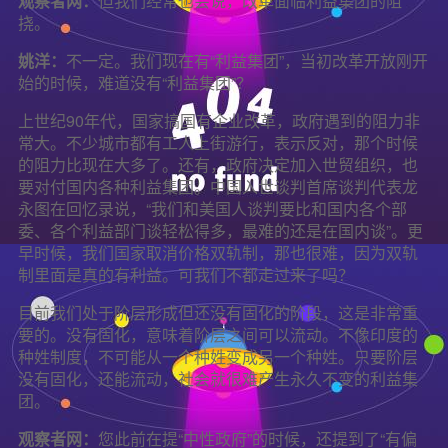
观察者网：
但我们经常也会说，改革面临利益集团的阻
挠。
姚洋：
不一定。我们现在有“利益集团”，当初改革开放刚开
始的时候，难道没有“利益集团”？
上世纪90年代，国家搞国有企业改革，政府遇到的阻力非
常大。不少城市都有工人上街游行，表示反对，那个时候
的阻力比现在大多了。还有，政府决定加入世贸组织，也
要对付国内各种利益集团。中国入世谈判首席谈判代表龙
永图在回忆录说，“我们和美国人谈判要比和国内各个部
委、各个利益部门谈轻松得多，最难的还是在国内谈”。更
早时候，我们国家取消价格双轨制，那也很难，因为双轨
制里面是真的有利益。可我们不都走过来了吗？
目前我们处于阶层形成但还没有固化的阶段，这是非常重
要的。没有固化，意味着阶层之间可以流动。不像印度的
种姓制度，不可能从一个种姓变成另一个种姓。只要阶层
没有固化，还能流动，社会就很难产生永久不变的利益集
团。
观察者网：
您此前在提“中性政府”的时候，还提到了“有偏