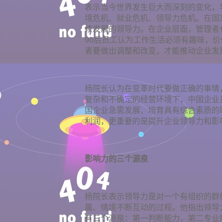
表示当今世界发生巨大而深刻的变化，
境危机、就业危机、领导力危机。在国
续发展的领导力。在企业层面，管理者
90后员工认为工作生活必须有趣味，
者要做出调整和改变，才能推动企业发
杨院长认为在变革时代要做正确的事情
复杂和不确定的经营环境下，中国企业
国企业急需发展、培育具有综合素质的
利润，更重要的是提升企业领导力和影
影响力的三个源泉
杨院长表示领导力是对一个有组织的群
属、情境不断互动的过程。他指出领导
有三个源泉：第一判断能力，第二专业