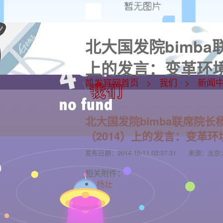
北大国发院bimb
上的发言：变革环境
凯发官网首页
我们
新闻
北大国发院bimba联席院
（2014）上的发言：变革
发布日期：
2014-10-11 03:37:31
来源：
北京
相关附件：
杨壮