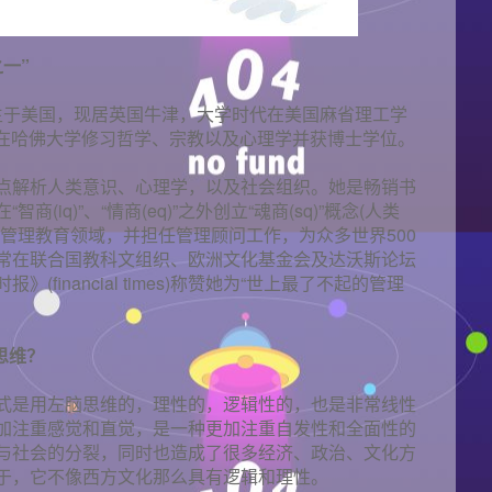
一”
1945年生于美国，现居英国牛津，大学时代在美国麻省理工学
生则在哈佛大学修习哲学、宗教以及心理学并获博士学位。
点解析人类意识、心理学，以及社会组织。她是畅销书
iq)”、“情商(eq)”之外创立“魂商(sq)”概念(人类
管理教育领域，并担任管理顾问工作，为众多世界500
常在联合国教科文组织、欧洲文化基金会及达沃斯论坛
financial times)称赞她为“世上最了不起的管理
思维？
式是用左脑思维的，理性的，逻辑性的，也是非常线性
加注重感觉和直觉，是一种更加注重自发性和全面性的
与社会的分裂，同时也造成了很多经济、政治、文化方
于，它不像西方文化那么具有逻辑和理性。