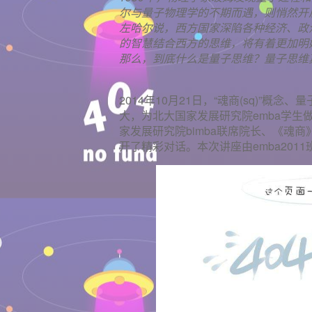
尔与量子物理学的不期而遇，则悄然开
左哈尔说，西方国家深陷各种经济、政
的智慧结合西方的思维，将有着更加明
那么，到底什么是量子思维？量子思维
2014年10月21日，“魂商(sq)”概念、
大，为北大国家发展研究院emba学
家发展研究院bimba联席院长、《魂
开了精彩对话。本次讲座由emba201