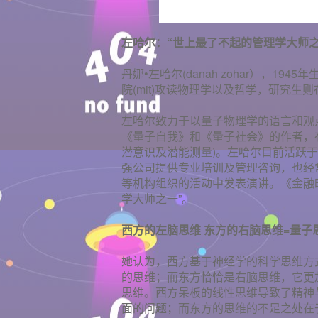
左哈尔：“世上最了不起的管理学大师之
丹娜•左哈尔(danah zohar），
院(mit)攻读物理学以及哲学，研究
左哈尔致力于以量子物理学的语言和观
《量子自我》和《量子社会》的作者，在“智商(
潜意识及潜能测量)。左哈尔目前活跃于
强公司提供专业培训及管理咨询，也经
等机构组织的活动中发表演讲。《金融时报》(
学大师之一”。
西方的左脑思维 东方的右脑思维=量子
她认为，西方基于神经学的科学思维方
的思维；而东方恰恰是右脑思维，它更
思维。西方呆板的线性思维导致了精神
面的问题；而东方的思维的不足之处在