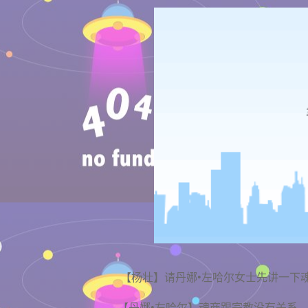
【杨壮】请丹娜•左哈尔女士先讲一下
【丹娜•左哈尔】魂商跟宗教没有关系