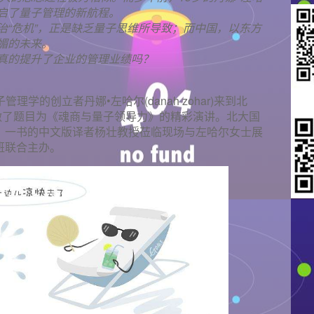
启了量子管理的新航程。
治“危机”，正是缺乏量子思维所导致；而中国，以东方
媚的未来。
真的提升了企业的管理业绩吗？
量子管理学的创立者丹娜•左哈尔(danah zohar)来到北
生做了题目为《魂商与量子领导力》的精彩演讲。北大国
商》一书的中文版译者杨壮教授莅临现场与左哈尔女士展
1班联合主办。