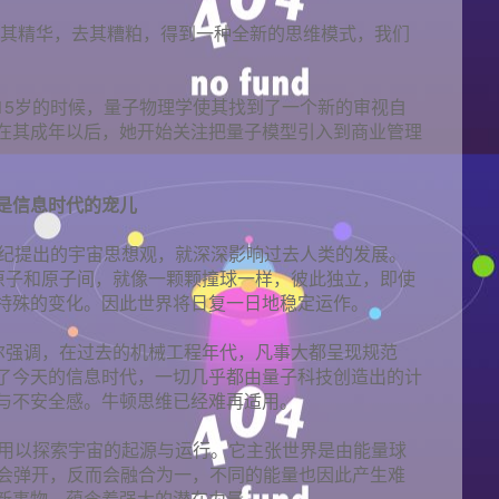
取其精华，去其糟粕，得到一种全新的思维模式，我们
15岁的时候，量子物理学使其找到了一个新的审视自
在其成年以后，她开始关注把量子模型引入到商业管理
是信息时代的宠儿
世纪提出的宇宙思想观，就深深影响过去人类的发展。
。原子和原子间，就像一颗颗撞球一样，彼此独立，即使
特殊的变化。因此世界将日复一日地稳定运作。
哈尔强调，在过去的机械工程年代，凡事大都呈现规范
了今天的信息时代，一切几乎都由量子科技创造出的计
与不安全感。牛顿思维已经难再适用。
，用以探索宇宙的起源与运行。它主张世界是由能量球
球碰撞时不会弹开，反而会融合为一，不同的能量也因此产生难
新事物，蕴含着强大的潜在力量。