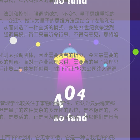
法则和控制，强调“静态”、“不变”。量子思维重视的
”、“变迁”。她认为量子的思维方法是结合了左脑和右
，从而创造了一种全新的模式。身处21世纪竞争激烈
，强调集权、员工只需听令行事、不得有意见，那将陷
化则太强调团体，因此需要两者的折衷，今天最需要的
多的创意。而对于企业管理来讲，需要新的量子管理思
手让员工集体发挥创意，“由下而上”地为公司注入源源
的管理学比较关注于事物的稳定性，它认为只要稳定那
但是量子的这种复杂的多元化的系统，是不稳定的，不
的，是灵活的，正是因为自由而灵活，所以他们是具有
自上而下的控制，它无章可循，它是一种自我组织的形