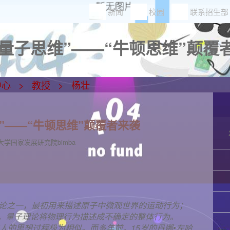
新闻
校园
联系招生部
量子思维”——“牛顿思维”颠覆者
中心
教授
杨壮
”——“牛顿思维”颠覆者来袭
大学国家发展研究院bimba
理论之一，最初用来描述原子中微观世界的运动行为；
。量子理论将物理行为描述成不确定的整体行为。
和人的思想过程极为相似。而多年前，15岁的丹娜•左哈