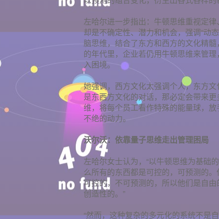
左哈尔进一步指出：牛顿思维重视定律、
却是不确定性、潜力和机会，强调“动态
脑思维，结合了东方和西方的文化精髓
的年代里，企业若仍用牛顿思维来管理
入困境。
她强调，西方文化太强调个人，东方文
是东西方文化的对话，那必定会带来更
维，将每个员工看作特殊的能量球，放
不绝的动力。
沃尔沃：依靠量子思维走出管理困局
左哈尔女士认为，“以牛顿思维为基础
么所有的东西都是可控的，可预测的。
可控的，不可预测的，所以他们是自由
创造性的。”
“然而，这种复杂的多元化的系统不是