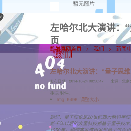
左哈尔北大演讲：“
页
凯发官网首页
我们
新闻
左哈尔北大演讲：“量子思维
发布日期：
2014-10-24 08:56:47
来源：
北京
相关附件：
img_9496_调整大小
题记：量子理论是20世纪四大新科学
新千年以后的大量科技都基于量子技术
1950年，物理学家玻姆发现量子过程