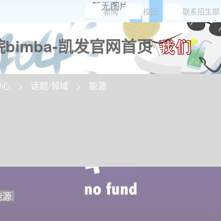
新闻
校园
联系招生部
bimba-凯发官网首页
中心
话题/领域
能源
能源