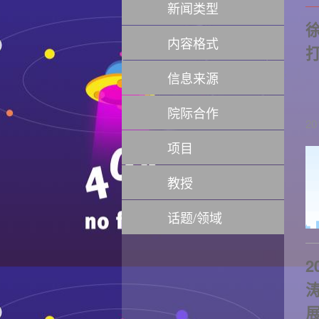
新闻类型
内容格式
信息来源
院际合作
20
项目
教授
话题/领域
2