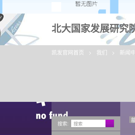
北大国家发展研究院
凯发官网首页
我们
新闻
搜索: