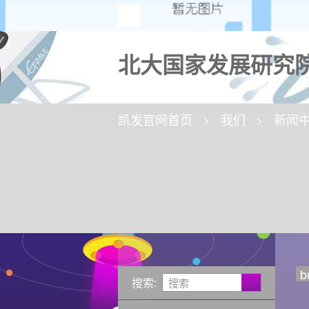
北大国家发展研究院
凯发官网首页
我们
新闻
b
搜索: