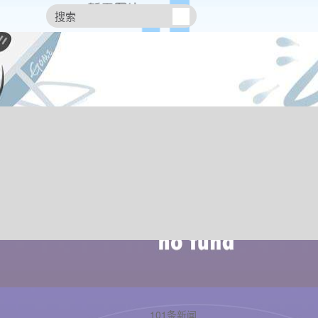
101条新闻