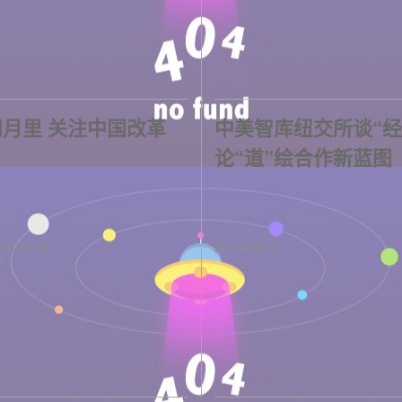
四月里 关注中国改革
中美智库纽交所谈“经
论“道”绘合作新蓝图
14-03-31
2014-03-31