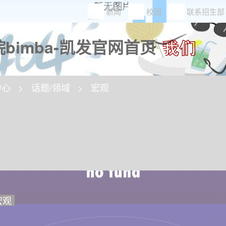
新闻
校园
联系招生部
bimba-凯发官网首页
中心
话题/领域
宏观
宏观