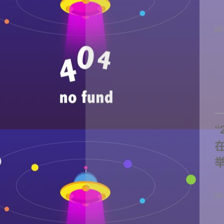
20
“
20