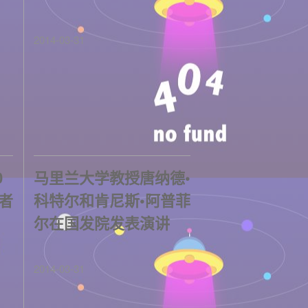
2014-03-31
0
马里兰大学教授唐纳德•
者
科特尔和肯尼斯•阿普菲
尔在国发院发表演讲
2014-03-31