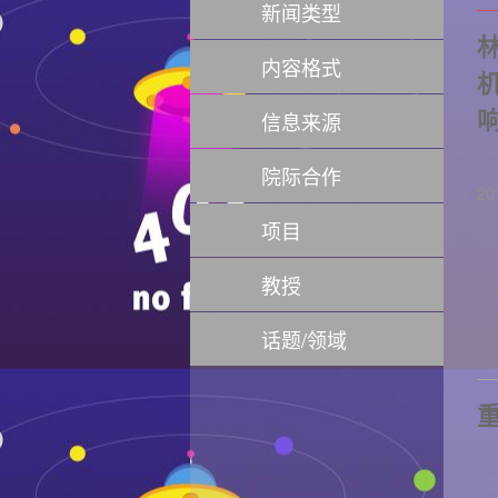
新闻类型
内容格式
信息来源
院际合作
20
项目
教授
话题/领域