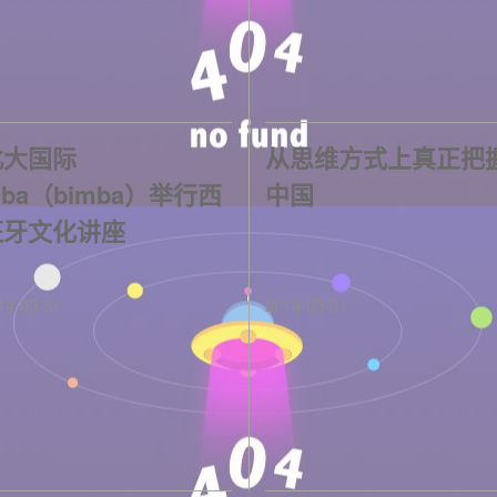
北大国际
从思维方式上真正把
ba（bimba）举行西
中国
班牙文化讲座
14-03-31
2014-03-31