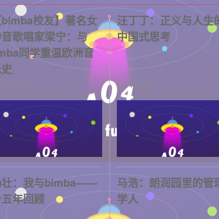
bimba校友】著名女
汪丁丁：正义与人生
中音歌唱家梁宁：与
中国式思考
emba同学重温欧洲音
乐史
14-05-07
2014-05-05
壮：我与bimba——
马浩：朗润园里的管
十五年回顾
学人