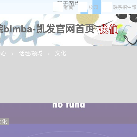
新闻
校园
联系招生部
bimba-凯发官网首页
中心
话题/领域
文化
文化