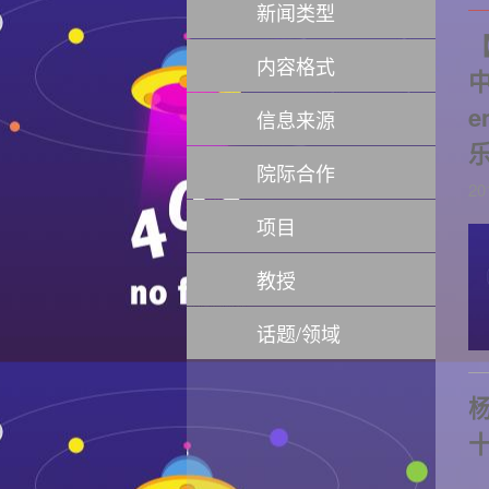
新闻类型
【
内容格式
信息来源
院际合作
20
项目
教授
话题/领域
杨