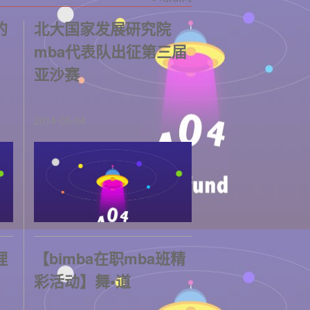
的
北大国家发展研究院
mba代表队出征第三届
亚沙赛
2014-05-04
理
【bimba在职mba班精
彩活动】舞•道